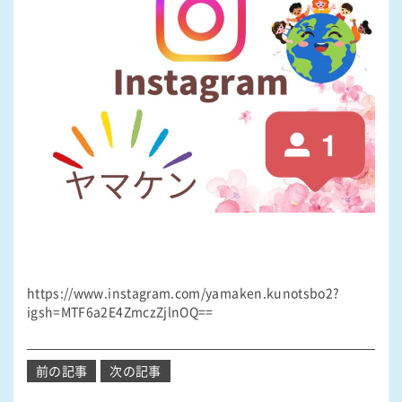
https://www.instagram.com/yamaken.kunotsbo2?
igsh=MTF6a2E4ZmczZjlnOQ==
投
前の記事
次の記事
稿