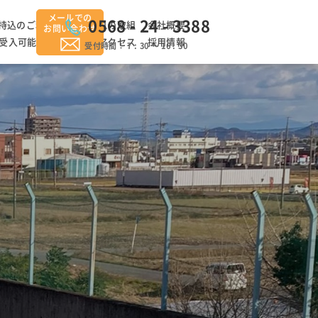
メールでの
0568 - 24 - 3388
持込のご利用手順
EA21の取組
会社概要
お問い合わせ
受入可能品目
料金
アクセス
採用情報
受付時間： 7 : 30 ～ 16 : 30