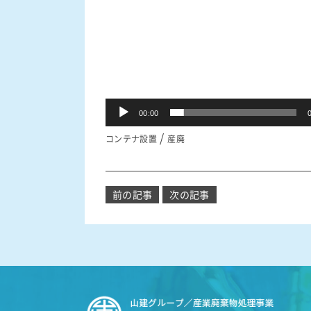
00:00
/
コンテナ設置
産廃
投
前の記事
次の記事
稿
ナ
ビ
ゲ
ー
シ
ョ