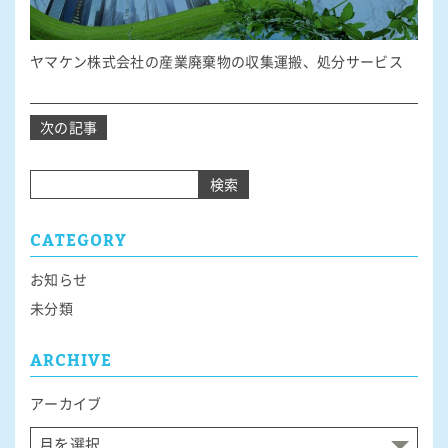
ヤマケン株式会社の産業廃棄物の収集運搬、処分サービス
投
次の記事
稿
ナ
検索
ビ
ゲ
CATEGORY
ー
シ
お知らせ
ョ
未分類
ン
ARCHIVE
アーカイブ