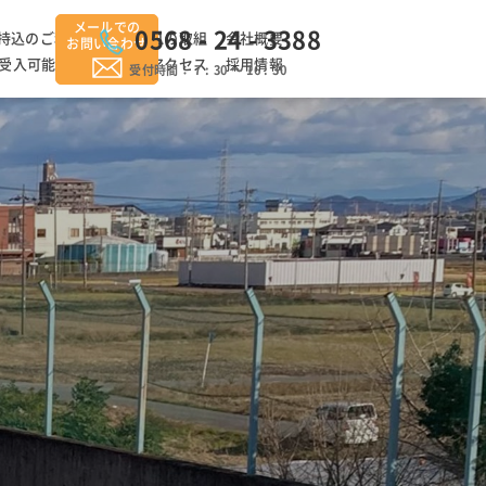
メールでの
0568 - 24 - 3388
持込のご利用手順
EA21の取組
会社概要
お問い合わせ
受入可能品目
料金
アクセス
採用情報
受付時間： 7 : 30 ～ 16 : 30