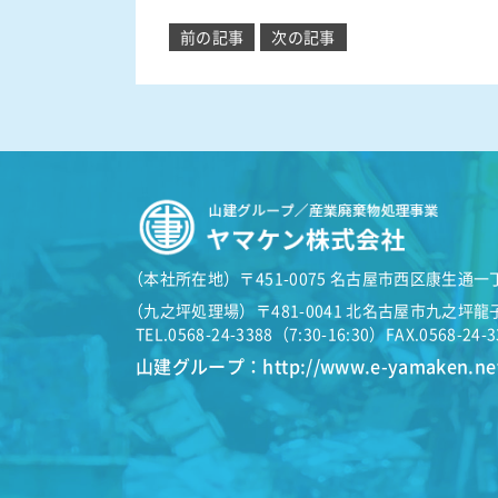
投
前の記事
次の記事
稿
ナ
ビ
ゲ
ー
シ
ョ
ン
（
本社所在地）
〒451-0075 名古屋市西区康生通一
（
九之坪処理場）
〒481-0041 北名古屋市九之坪龍
TEL.0568-24-3388（7:30-16:30）
FAX.0568-24-
山建グループ：
http://www.e-yamaken.ne