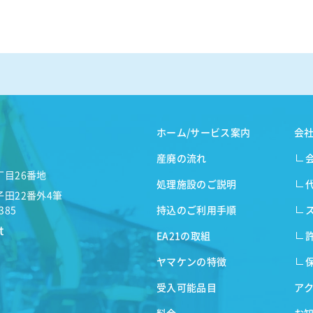
ホーム/サービス案内
会
産廃の流れ
丁目26番地
処理施設のご説明
子田22番外4筆
持込のご利用手順
3385
t
EA21の取組
ヤマケンの特徴
受入可能品目
ア