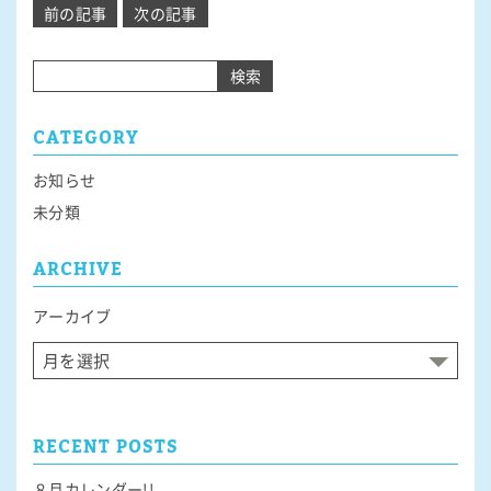
投
前の記事
次の記事
稿
ナ
検索
ビ
ゲ
CATEGORY
ー
シ
お知らせ
ョ
未分類
ン
ARCHIVE
アーカイブ
RECENT POSTS
８月カレンダー!!