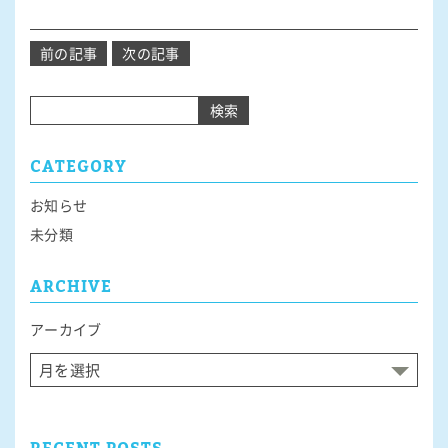
投
前の記事
次の記事
稿
ナ
検索
ビ
ゲ
CATEGORY
ー
シ
お知らせ
ョ
未分類
ン
ARCHIVE
アーカイブ